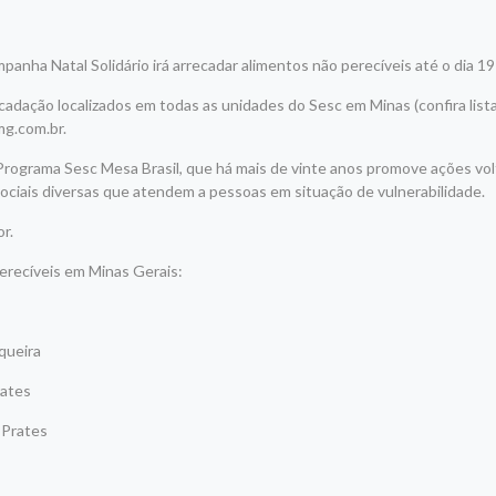
panha Natal Solidário irá arrecadar alimentos não perecíveis até o dia 1
ecadação localizados em todas as unidades do Sesc em Minas (confira lis
mg.com.br.
ograma Sesc Mesa Brasil, que há mais de vinte anos promove ações volt
ociais diversas que atendem a pessoas em situação de vulnerabilidade.
r.
perecíveis em Minas Gerais:
queira
rates
 Prates