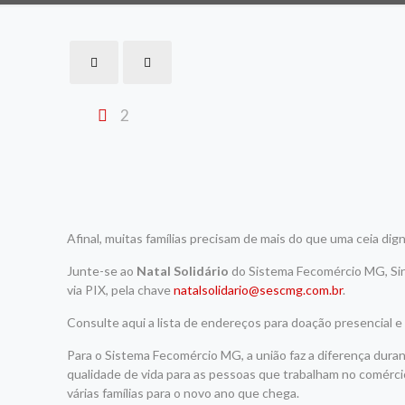
2
Afinal, muitas famílias precisam de mais do que uma ceia di
Junte-se ao
Natal Solidário
do Sistema Fecomércio MG, Sin
via PIX, pela chave
natalsolidario@sescmg.com.br
.
Consulte aqui a lista de endereços para doação presencial e 
Para o Sistema Fecomércio MG, a união faz a diferença dura
qualidade de vida para as pessoas que trabalham no comérci
várias famílias para o novo ano que chega.