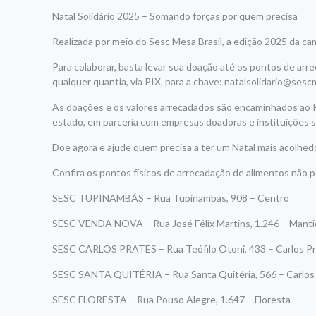
Natal Solidário 2025 – Somando forças por quem precisa
Realizada por meio do Sesc Mesa Brasil, a edição 2025 da cam
Para colaborar, basta levar sua doação até os pontos de arr
qualquer quantia, via PIX, para a chave: natalsolidario@sesc
As doações e os valores arrecadados são encaminhados ao Pr
estado, em parceria com empresas doadoras e instituições s
Doe agora e ajude quem precisa a ter um Natal mais acolhedo
Confira os pontos físicos de arrecadação de alimentos não 
SESC TUPINAMBÁS – Rua Tupinambás, 908 – Centro
SESC VENDA NOVA – Rua José Félix Martins, 1.246 – Manti
SESC CARLOS PRATES – Rua Teófilo Otoni, 433 – Carlos P
SESC SANTA QUITÉRIA – Rua Santa Quitéria, 566 – Carlos
SESC FLORESTA – Rua Pouso Alegre, 1.647 – Floresta